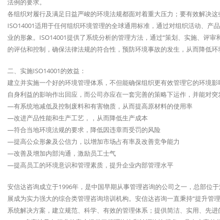
法例的要求。
各组织对履行及满足日益严峻的环境法规都面对着重大压力；要有效解决这
ISO14001适用于任何组织环境管理的全球通用标准，通过对组织活动、
业的形象。ISO14001提供了系统分析的管理方法，通过“策划、实施、
的评估和控制，确保法律法规的符合性，预防环境事故的发生，从而降低环
二、实施ISO14001的效益：
建立并实施一个好的环境管理体系，不但能确保组织更有效管理它的环境影
自身利益的影响作出回应，而公司亦应在一套完善的策略下运作，并能对突
—有系统地减低及控制废料和有害物质，从而提高原材料的使用率
—改进产品性能和生产工艺，，从而降低生产成本
—符合当地环境法规的要求，降低因违章而受罚的风险
—提高公众形象及公信力，以增加市场占有率及改善竞争能力
—改善及增加内部沟通，激励员工士气
—提高员工的环境意识和管理素质，提升企业内部管理水平
安信达咨询成立于1996年，是中国早期从事管理咨询的公司之一，总部位
展成为实力强大的综合类管理咨询培训机构。安信达咨询一直秉持“提升管理
系统解决方案，建立规范、科学、有效的管理体系；提供简洁、实用、先进