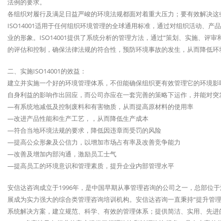
法例的要求。
各组织对履行及满足日益严峻的环境法规都面对着重大压力；要有效解决这
ISO14001适用于任何组织环境管理的全球通用标准，通过对组织活动、
业的形象。ISO14001提供了系统分析的管理方法，通过“策划、实施、
的评估和控制，确保法律法规的符合性，预防环境事故的发生，从而降低环
二、实施ISO14001的效益：
建立并实施一个好的环境管理体系，不但能确保组织更有效管理它的环境影
自身利益的影响作出回应，而公司亦应在一套完善的策略下运作，并能对突
—有系统地减低及控制废料和有害物质，从而提高原材料的使用率
—改进产品性能和生产工艺，，从而降低生产成本
—符合当地环境法规的要求，降低因违章而受罚的风险
—提高公众形象及公信力，以增加市场占有率及改善竞争能力
—改善及增加内部沟通，激励员工士气
—提高员工的环境意识和管理素质，提升企业内部管理水平
安信达咨询成立于1996年，是中国早期从事管理咨询的公司之一，总部位
展成为实力强大的综合类管理咨询培训机构。安信达咨询一直秉持“提升管理
系统解决方案，建立规范、科学、有效的管理体系；提供简洁、实用、先进