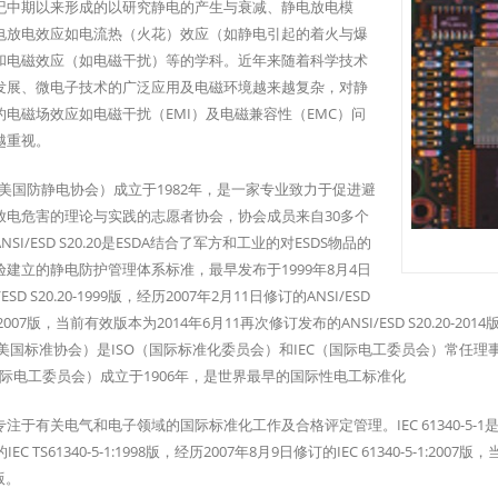
纪中期以来形成的以研究静电的产生与衰减、静电放电模
电放电效应如电流热（火花）效应（如静电引起的着火与爆
和电磁效应（如电磁干扰）等的学科。近年来随着科学技术
发展、微电子技术的广泛应用及电磁环境越来越复杂，对静
的电磁场效应如电磁干扰（EMI）及电磁兼容性（EMC）问
越重视。
A（美国防静电协会）成立于1982年，是一家专业致力于促进避
放电危害的理论与实践的志愿者协会，协会成员来自30多个
NSI/ESD S20.20是ESDA结合了军方和工业的对ESDS物品的
验建立的静电防护管理体系标准，最早发布于1999年8月4日
/ESD S20.20-1999版，经历2007年2月11日修订的ANSI/ESD
0-2007版，当前有效版本为2014年6月11再次修订发布的ANSI/ESD S20.20-2014
（美国标准协会）是ISO（国际标准化委员会）和IEC（国际电工委员会）常任理事
（国际电工委员会）成立于1906年，是世界最早的国际性电工标准化
注于有关电气和电子领域的国际标准化工作及合格评定管理。IEC 61340-5-1
IEC TS61340-5-1:1998版，经历2007年8月9日修订的IEC 61340-5-1:200
6版。