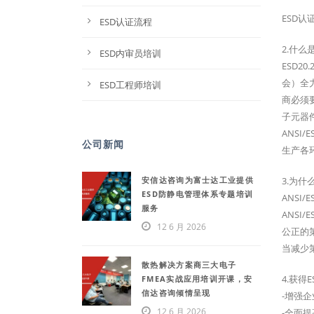
ESD认
ESD认证流程
2.什么是
ESD内审员培训
ESD2
会）全
ESD工程师培训
商必须要
子元器
ANSI
公司新闻
生产各
安信达咨询为富士达工业提供
3.为什么
ESD防静电管理体系专题培训
ANSI
服务
ANS
12 6 月 2026
公正的
当减少
散热解决方案商三大电子
4.获得
FMEA实战应用培训开课，安
信达咨询倾情呈现
-增强
12 6 月 2026
-全面