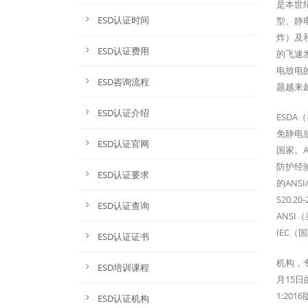
是本世
ESD认证时间
型、静
炸）及
ESD认证费用
的飞速
电放电
ESD咨询流程
题越来
ESD认证介绍
ESD
免静电
ESD认证官网
国家。A
防护经
ESD认证要求
的ANSI
S20.2
ESD认证查询
ANSI
IEC
ESD认证证书
机构，专
ESD培训课程
月15日的
1:201
ESD认证机构