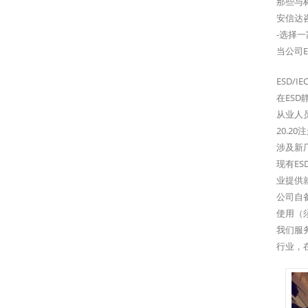
那些与
安信达
-选择
当公司
ESD/I
在ES
从业人员
20.
涉及新
现有E
业提供
公司自
使用（
我们服
行业，