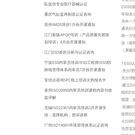
队提供专业医疗器械认证
ESD
等知名公
重庆气缸盖再制造认证咨询
另外一方
苏州IMDS培训1月份开课通知
通讯行
江门新版APQP培训（产品质量先期策
再一方
划培训）4月份开课通知
业（面
（屏蔽
江门ESD差距分析与认证咨询
宁波ESD内审员培训/ESD工程师/ESD防
7.ES
静电管理体系内审员7月份开课通知
-充分
充分理
安信达咨询SPC线上培训火热报名中
-建立E
泉州ISO20000内审员培训课程内容与收
组织ES
益详解
感度，
-实施E
无锡ISO22301内审员培训2月开课安
按照E
排，老牌机构，资深讲师
-ESD
广州ISO14001环境管理体系认证咨询
当您实