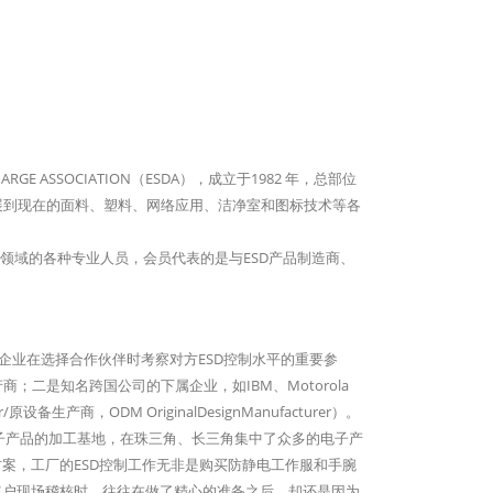
GE ASSOCIATION（ESDA），成立于1982 年，总部位
发展到现在的面料、塑料、网络应用、洁净室和图标技术等各
领域的各种专业人员，会员代表的是与ESD产品制造商、
各跨国企业在选择合作伙伴时考察对方ESD控制水平的重要参
二是知名跨国公司的下属企业，如IBM、Motorola
原设备生产商，ODM OriginalDesignManufacturer）。
为电子产品的加工基地，在珠三角、长三角集中了众多的电子产
0方案，工厂的ESD控制工作无非是购买防静电工作服和手腕
的大客户现场稽核时，往往在做了精心的准备之后，却还是因为