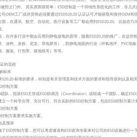
问题被拒之门外。 其实原因很简单：ESD控制是一个持续性系统化的工作，非几天的
司OEM工厂或供货商必须要通过ESDS20.20 认证认可才能获取和保持OEM
面，在通讯、航空、自动化、医疗设备等工厂都会用到ESD20.20。 比如在TL90
业。
面，在许多行业中都会应用到静电放电的原理，随着ESD20.20的推广，在这
料、涂料、炭粉、尼龙、导电胶等），防静电地面的行业（环氧地坪、PVC地
袋、服装、打包带、接地线等）等等。
D认证的流程
理解标准
解S20.20 标准的要求，特别是有关管理及和技术方面的要求和指导原则以及相
SD控制方案
D团队，指派ESD主管或ESD协调员（Coordinator）或组成一个团队，确定ESD
建立一个科学合理、充分可行、符合实际的ESD控制方案，包括ESD控制方案
SD控制方案
SD控制方案要求实施方案。
评估及预审
施了ESD控制方案，您可以考虑邀请构ESD咨询专家来对公司的ESD设施进行