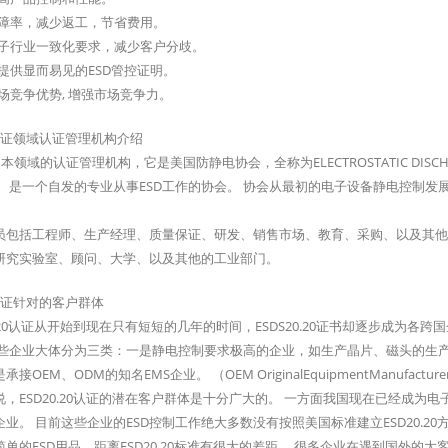
故障率，减少返工，节省费用。
电子行业一致化要求，减少客户分歧。
户提供显而易见的ESD管控证明。
场竞争优势, 增强市场竞争力。
D认证领域认证管理机构介绍
 是本领域的认证管理机构，它是美国防静电协会，全称为ELECTROSTATIC DISCHAR
。 是一个自发的专业从事ESD工作的协会。 协会从最初的电子设备静电控制
。
员包括工程师、生产经理、质量保证、研发、销售市场、教育、采购、以及其他
研究实验室、顾问、大学、以及其他的工业部门。
D认证针对的客户群体
0.20认证从开始到现在只有短短的几年的时间，ESDS20.20证书却逐步成为
这些企业大体分为三类：一是静电控制要求极高的企业，如生产晶片、磁头的生产商；
接OEM、ODM的知名EMS企业。 （OEM OriginalEquipmentManufacturer/
说，ESD20.20认证的潜在客户群体是十分广大的。 一方面我国现在已经成
企业。 目前这些企业的ESD控制工作绝大多数没有按照美国标准建立ESD20.2
简单的ESD用品，距离ESD20.20标准有很大的差距。 很多企业在遇到国外