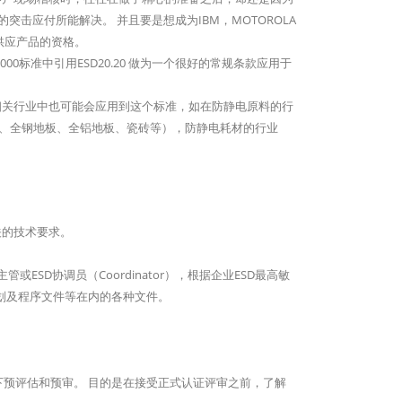
突击应付所能解决。 并且要是想成为IBM，MOTOROLA
和供应产品的资格。
00标准中引用ESD20.20 做为一个很好的常规条款应用于
些相关行业中也可能会应用到这个标准，如在防静电原料的行
板、全钢地板、全铝地板、瓷砖等），防静电耗材的行业
关的技术要求。
主管或ESD协调员（Coordinator），根据企业ESD最高敏
计划及程序文件等在内的各种文件。
一下预评估和预审。 目的是在接受正式认证评审之前，了解