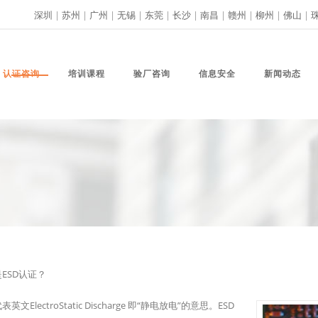
深圳
|
苏州
|
广州
|
无锡
|
东莞
|
长沙
|
南昌
|
赣州
|
柳州
|
佛山
|
认证咨询
培训课程
验厂咨询
信息安全
新闻动态
是ESD认证？
表英文ElectroStatic Discharge 即“静电放电”的意思。ESD