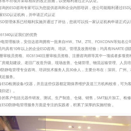
标准不符项并采取相应的改正措施，以便顺利通过正式认证。
咨询的ESD咨询专家可以为您提供咨询和企业内部培训，使公司能顺利通过ESD
一家ESD认证机构，并申请正式认证
ESD管理体系已经顺利实施并通过了评估，您就可以找一家认证机构申请正式认
EC61340认证我们的优势
D静电管理板块，安信达咨询拥有一批来自HW、TM、ZTE、FOXCONN等知
均具有10年以上的企业ESD咨询、培训、管理及改善经验；均具有iNARTE (国
20注册审核员资格、IEC61340注册审核员资格、注册咨询师等其中一项或者多
厂房规划建设、老旧厂改造升级、现场改善、仓储管理、物流运输管理、人员培训
SD防静电管理专业咨询、培训技术服务人员30余人，主要分布在：深圳、广州
就近服务。
备ESD检测设备/仪器，并且这些仪器都定期保养维护及送三方机构校准，可为
须归还）。
务的客户包括元器件研发、测试、生产制造、仓储、销售，SMT贴片加工、检
在ESD防静电管理服务方面是专注的实践者，积累了深厚的实施经验 。