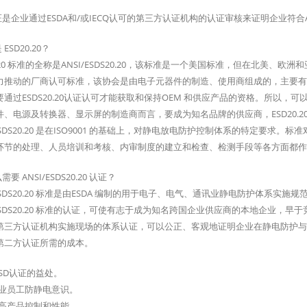
证是企业通过ESDA和/或IECQ认可的第三方认证机构的认证审核来证明企业符合ANSI/ES
 ESD20.20？
0.20 标准的全称是ANSI/ESDS20.20，该标准是一个美国标准，但在北美、欧洲和
力推动的厂商认可标准，该协会是由电子元器件的制造、使用商组成的，主要有IBM
通过ESDS20.20认证认可才能获取和保持OEM 和供应产品的资格。所以，可以
件、电源及转换器、显示屏的制造商而言，要成为知名品牌的供应商，ESD20.
/ESDS20.20 是在ISO9001 的基础上，对静电放电防护控制体系的特定要求
环节的处理、人员培训和考核、内审制度的建立和检查、检测手段等各方面都作
需要 ANSI/ESDS20.20 认证？
/ESDS20.20 标准是由ESDA 编制的用于电子、电气、通讯业静电防护体系
I/ESDS20.20 标准的认证，可使有志于成为知名跨国企业供应商的本地企业
第三方认证机构实施现场的体系认证，可以公正、客观地证明企业在静电防护与
第二方认证所需的成本。
ESD认证的益处。
企业员工防静电意识。
提高产品控制和性能。