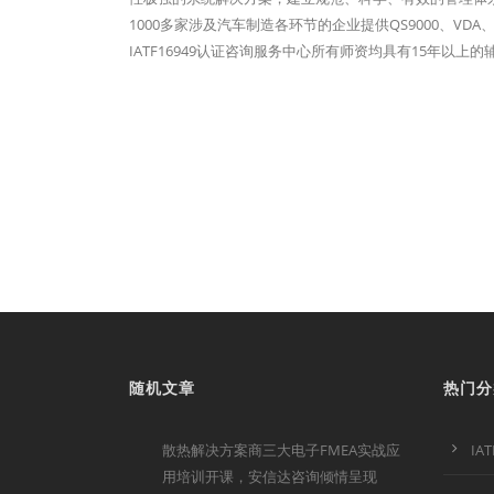
1000多家涉及汽车制造各环节的企业提供QS9000、VDA、
IATF16949认证咨询服务中心所有师资均具有15年
随机文章
热门分
散热解决方案商三大电子FMEA实战应
IA
用培训开课，安信达咨询倾情呈现