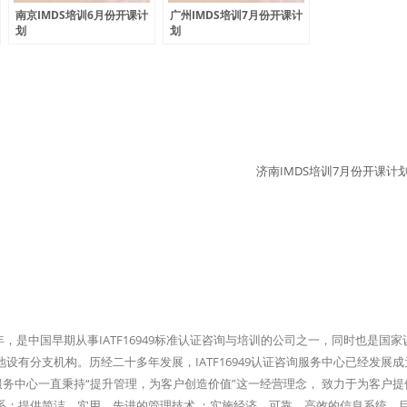
南京IMDS培训6月份开课计
广州IMDS培训7月份开课计
划
划
济南IMDS培训7月份开课计
96年，是中国早期从事IATF16949标准认证咨询与培训的公司之一，同时也是国
有分支机构。历经二十多年发展，IATF16949认证咨询服务中心已经发展成
询服务中心一直秉持“提升管理，为客户创造价值”这一经营理念， 致力于为客户
系；提供简洁、实用、先进的管理技术 ；实施经济、可靠、高效的信息系统。