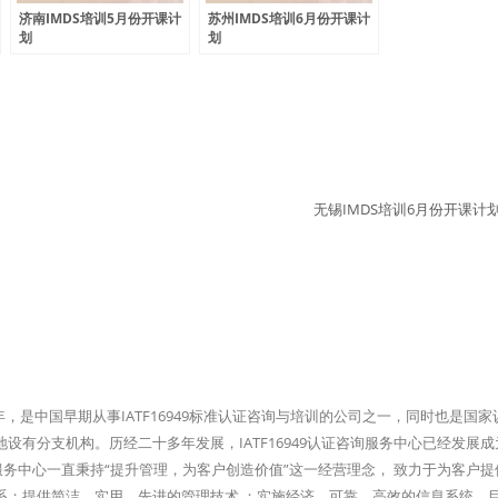
济南IMDS培训5月份开课计
苏州IMDS培训6月份开课计
划
划
无锡IMDS培训6月份开课计
96年，是中国早期从事IATF16949标准认证咨询与培训的公司之一，同时也是国
有分支机构。历经二十多年发展，IATF16949认证咨询服务中心已经发展成
询服务中心一直秉持“提升管理，为客户创造价值”这一经营理念， 致力于为客户
系；提供简洁、实用、先进的管理技术 ；实施经济、可靠、高效的信息系统。