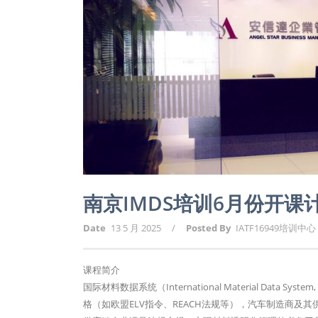
南京IMDS培训6月份开课
Date
13 5 月 2025
/
Posted By
IATF16949培训中心
课程简介
国际材料数据系统（International Material D
格（如欧盟ELV指令、REACH法规等），汽车制造商及