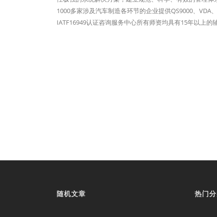
1000多家涉及汽车制造各环节的企业提供QS9000、VDA、
IATF16949认证咨询服务中心所有师资均具有15年
随机文章
热门分