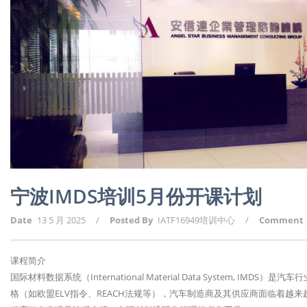
宁波IMDS培训5月份开课计划
Date
13 5 月 2025
/
Posted By
IATF16949培训中心
/
Comment
课程简介
国际材料数据系统（International Material Data System,
格（如欧盟ELV指令、REACH法规等），汽车制造商及其供应商面临着越