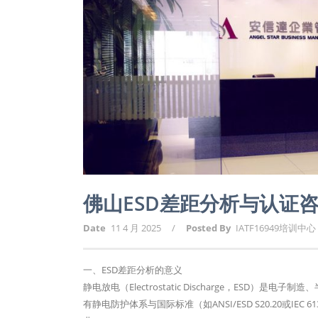
佛山ESD差距分析与认证
Date
11 4 月 2025
/
Posted By
IATF16949培训中心
一、ESD差距分析的意义
静电放电（Electrostatic Discharge，ES
有静电防护体系与国际标准（如ANSI/ESD S20.20或I