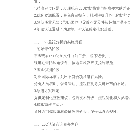
业：
1.精准定位问题：发现现有ESD防护措施与标准要求的差
2.优化资源配置：避免盲目投入，针对性提升静电防护能
3.降低质量风险：预防因静电导致的元器件损坏和产品不
4.加速认证通过：为后续ESD认证奠定扎实基础。
二、ESD差距分析的实施流程
1.初始评估阶段
审查现有ESD防护文件（如手册、程序记录）。
现场勘查防静电设备、接地系统及环境控制措施。
2.差距识别阶段
对比国际标准，列出不符合项及潜在风险。
分析人员培训、设备管理、流程控制等关键环节的不足。
3.改进方案制定
提供定制化整改建议，包括技术升级、流程优化和人员培
4.模拟审核与验证
通过内部模拟审核验证改进效果，确保体系合规性。
三、ESD认证咨询服务内容