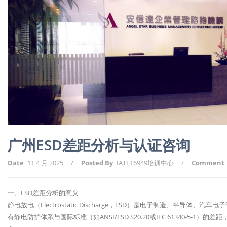
广州ESD差距分析与认证咨询
Date
11 4 月 2025
/
Posted By
IATF16949培训中心
/
Comment
一、ESD差距分析的意义
静电放电（Electrostatic Discharge，ESD）是电子制造、半导
有静电防护体系与国际标准（如ANSI/ESD S20.20或IEC 61340-5