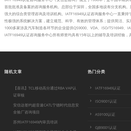
首批批准及备案的咨询服务机构。总部位于深圳，全国多地设有分支机构。历经
强大的综合类管理咨询及培训机构。IATF16949认证咨询服务中心一直秉
性极强的系统解决方案，建立规范、科学、有效的管理体系；提供简洁、实
1000多家涉及汽车制造各环节的企业提供QS9000、VDA、ISO/TS1694
IATF16949认证咨询服务中心所有师资均具有15年以上的辅导及培训经
随机文章
热门分类
【喜讯】TCL移动高分通过RBA VAP认
IATF16949认证
证审核
ISO9001认证
安信达签约超音速CATL宁德时代信息安
全验厂咨询项目
AS9100认证
苏州IATF16949内审员培训
GJB9001认证