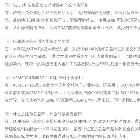
问：GD&T和传统正负公差标注有什么本质区别
答：传统正负公差标注只控制尺寸大小，无法精确表达形状、方向和位置等几
整、准确地传递到制造和检验环节，消除理解歧义。使用GD&T可以实现更
求，从而降低制造成本。同时GD&T能够明确检验基准和方法，减少测量争
问：培训课程是否适合零基础的学员
答：本课程从GD&T的基本概念讲起，系统讲解14种几何公差特征的定义
前没有系统学习过GD&T，通过本课程的系统学习和大量案例练习，也能够建
础的学员，课程中的高级应用内容和工程案例分析也将帮助其进一步提升专
问：ASME Y14.5和ISO 1101标准哪个更常用
答：ASME Y14.5标准在北美地区和全球汽车行业中被广泛采用，ISO 
通常需要掌握ASME Y14.5标准，面向欧洲客户的企业则需要了解ISO 
在差异。安信达咨询的GD&T培训课程以ASME Y14.5为主线，同时兼顾IS
问：什么是延伸公差带，什么时候需要使用
答：延伸公差带是将公差带从被测特征延伸到一定距离之外的标注方法。通
于螺栓或销在配合件中可能发生倾斜，需要将位置度公差带延伸到配合件的厚
视的高级标注方法，课程中将通过装配示意图详细讲解其原理和应用。