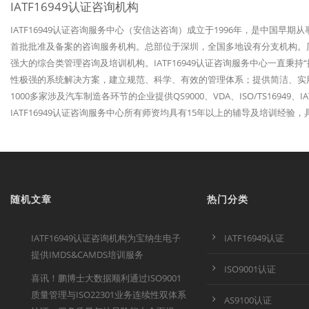
IATF16949认证咨询机构
IATF16949认证咨询服务中心（安信达咨询）成立于1996年，是中国早期
首批批准及备案的咨询服务机构。总部位于深圳，全国多地设有分支机构。历经
强大的综合类管理咨询及培训机构。IATF16949认证咨询服务中心一直秉
性极强的系统解决方案，建立规范、科学、有效的管理体系；提供简洁、实
1000多家涉及汽车制造各环节的企业提供QS9000、VDA、ISO/TS1694
IATF16949认证咨询服务中心所有师资均具有15年以上的辅导及培训经
随机文章
热门分类
IATF16949认证咨询机构为宝纳生电子
IATF16949认证
提供IMDS&CAMDS培训服务
ISO9001认证
喜讯！鹏博士大数据顺利通过ISO9001
质量管理与ISO22301业务连续性双体系
AS9100认证