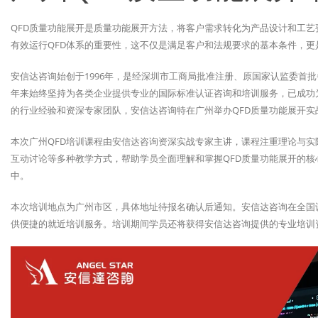
QFD质量功能展开是质量功能展开方法，将客户需求转化为产品设计和工
有效运行QFD体系的重要性，这不仅是满足客户和法规要求的基本条件，
安信达咨询始创于1996年，是经深圳市工商局批准注册、原国家认监委首
年来始终坚持为各类企业提供专业的国际标准认证咨询和培训服务，已成功为
的行业经验和资深专家团队，安信达咨询特在广州举办QFD质量功能展开实
本次广州QFD培训课程由安信达咨询资深实战专家主讲，课程注重理论与
互动讨论等多种教学方式，帮助学员全面理解和掌握QFD质量功能展开的
中。
本次培训地点为广州市区，具体地址待报名确认后通知。安信达咨询在全国
供便捷的就近培训服务。培训期间学员还将获得安信达咨询提供的专业培训