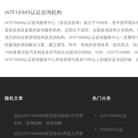
IATF16949认证咨询机构
IATF16949认证咨询服务中心（安信达咨询）成立于1996年，是中国早期
首批批准及备案的咨询服务机构。总部位于深圳，全国多地设有分支机构。历经
强大的综合类管理咨询及培训机构。IATF16949认证咨询服务中心一直秉
性极强的系统解决方案，建立规范、科学、有效的管理体系；提供简洁、实
1000多家涉及汽车制造各环节的企业提供QS9000、VDA、ISO/TS1694
IATF16949认证咨询服务中心所有师资均具有15年以上的辅导及培训经
随机文章
热门分类
昆山IATF16949内审员培训机构2月开课
IATF16949认证
安排，老牌机构，值得信赖
ISO9001认证
武汉IATF16949内审员培训4月线上开课