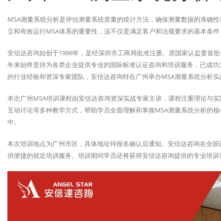
MSA测量系统分析是评估测量系统质量的统计方法，确保测量数据的准确
立和有效运行MSA体系的重要性，这不仅是满足客户和法规要求的基本条
安信达咨询始创于1996年，是经深圳市工商局批准注册、原国家认监委首
年来始终坚持为各类企业提供专业的国际标准认证咨询和培训服务，已成功为
的行业经验和资深专家团队，安信达咨询特在广州举办MSA测量系统分析实
本次广州MSA培训课程由安信达咨询资深实战专家主讲，课程注重理论与
互动讨论等多种教学方式，帮助学员全面理解和掌握MSA测量系统分析的
中。
本次培训地点为广州市区，具体地址待报名确认后通知。安信达咨询在全国
供便捷的就近培训服务。培训期间学员还将获得安信达咨询提供的专业培训