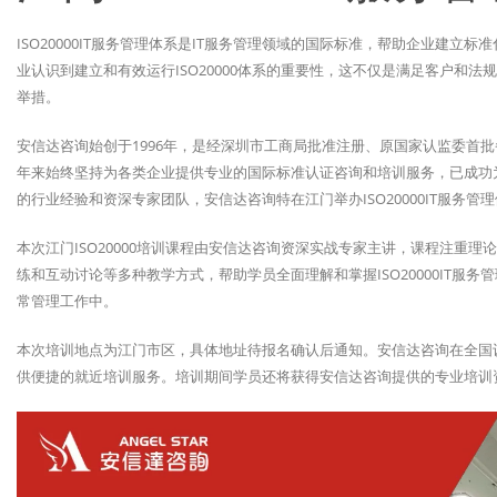
ISO20000IT服务管理体系是IT服务管理领域的国际标准，帮助企业建立
业认识到建立和有效运行ISO20000体系的重要性，这不仅是满足客户和
举措。
安信达咨询始创于1996年，是经深圳市工商局批准注册、原国家认监委首
年来始终坚持为各类企业提供专业的国际标准认证咨询和培训服务，已成功为
的行业经验和资深专家团队，安信达咨询特在江门举办ISO20000IT服务
本次江门ISO20000培训课程由安信达咨询资深实战专家主讲，课程注重
练和互动讨论等多种教学方式，帮助学员全面理解和掌握ISO20000IT
常管理工作中。
本次培训地点为江门市区，具体地址待报名确认后通知。安信达咨询在全国
供便捷的就近培训服务。培训期间学员还将获得安信达咨询提供的专业培训