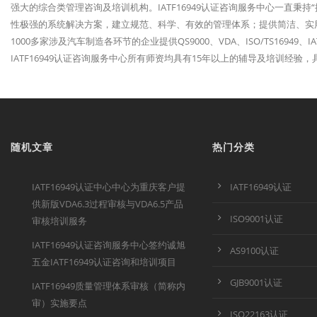
强大的综合类管理咨询及培训机构。IATF16949认证咨询服务中心一直秉
性极强的系统解决方案，建立规范、科学、有效的管理体系；提供简洁、实
1000多家涉及汽车制造各环节的企业提供QS9000、VDA、ISO/TS1694
IATF16949认证咨询服务中心所有师资均具有15年以上的辅导及培训经
随机文章
热门分类
IATF16949认证中心中心为重庆客户提
IATF16949认证
供新版VDA6.3过程审核与VDA6.5产品
ISO9001认证
审核培训服务
IATF16949认证咨询服务中心签约诚旭
AS9100认证
五金IATF16949认证咨询和培训项目
GJB9001认证
IATF16949质量管理体系审核（简称内
审）实施要点
ISO22163认证