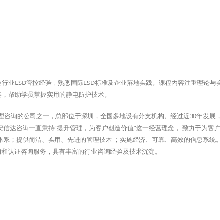
造行业ESD管控经验，熟悉国际ESD标准及企业落地实践。课程内容注重理论与
案，帮助学员掌握实用的静电防护技术。
管理咨询的公司之一，总部位于深圳，全国多地设有分支机构。经过近30年发展
信达咨询一直秉持“提升管理，为客户创造价值”这一经营理念， 致力于为客
体系；提供简洁、实用、先进的管理技术 ；实施经济、可靠、高效的信息系统
咨询和认证咨询服务，具有丰富的行业咨询经验及技术沉淀。