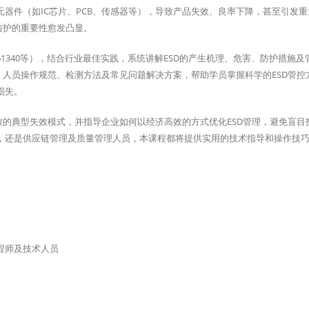
器件（如IC芯片、PCB、传感器等），导致产品失效、良率下降，甚至引发重
防护的重要性愈发凸显。
、IEC 61340等），结合行业最佳实践，系统讲解ESD的产生机理、危害、防护措施
、人员操作规范、检测方法及常见问题解决方案，帮助学员掌握科学的ESD管控
损失。
致的典型失效模式，并指导企业如何以经济高效的方式优化ESD管理，避免盲目
商，还是供应链管理及质量管理人员，本课程都将提供实用的技术指导和操作技
程师及技术人员