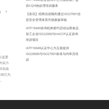
供CQI9热处理培训服务
知
【喜讯】招商信诺顺利通过ISO27001信
息安全管理体系升级换版审核
IATF16949咨询机构签约启动汕尾食品
加工企业ISO22000与HACCP认证咨询
培训项目
IATF16949认证中心为玉柴提供
ISO20000与ISO27001标准与内审员培
家认监委
训
为实力
提供实战
目前已为
务。