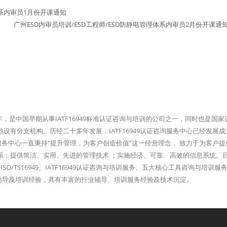
体系内审员1月份开课通知
广州ESD内审员培训/ESD工程师/ESD防静电管理体系内审员2月份开课通
96年，是中国早期从事IATF16949标准认证咨询与培训的公司之一，同时也是国
有分支机构。历经二十多年发展，IATF16949认证咨询服务中心已经发展成
询服务中心一直秉持“提升管理，为客户创造价值”这一经营理念， 致力于为客户
系；提供简洁、实用、先进的管理技术 ；实施经济、可靠、高效的信息系统。
ISO/TS16949、IATF16949认证咨询与培训服务、五大核心工具咨询与培训服
以上的辅导及培训经验，具有丰富的行业辅导、培训服务经验及技术沉淀。