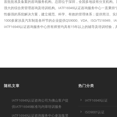
首批批准及备案的咨询服务机构。总部位于深圳，全国多地设有分支机构。历经
强大的综合类管理咨询及培训机构。IATF16949认证咨询服务中心一直秉
性极强的系统解决方案，建立规范、科学、有效的管理体系；提供简洁、实
1000多家涉及汽车制造各环节的企业提供QS9000、VDA、ISO/TS1694
IATF16949认证咨询服务中心所有师资均具有15年以上的辅导及培训经
随机文章
热门分类
IATF16949认证咨询公司为佛山客户提
IATF16949认证
供IATF16949标准与内审培训服务
ISO9001认证
IATF16949认证咨询服务中心参加集贤