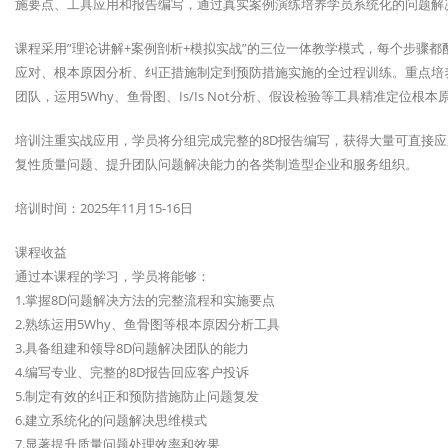
施要点、工具应用和报告编写，通过真实案例演练培养学员系统化的问题解
课程采用”理论讲解+案例剖析+模拟实战”的三位一体教学模式，每个步骤
应对、根本原因分析、纠正措施制定到预防措施实施的全过程训练。重点培
团队，运用5Why、鱼骨图、Is/Is Not分析、假设检验等工具精准定位
培训注重实战应用，学员将分组完成完整的8D报告编写，获得大量可直接
复性质量问题、提升团队问题解决能力的各类制造型企业和服务组织。
培训时间：2025年11月15-16日
课程收益
通过本课程的学习，学员将能够：
1.掌握8D问题解决方法的完整流程和实施要点
2.熟练运用5Why、鱼骨图等根本原因分析工具
3.具备组建和领导8D问题解决团队的能力
4.编写专业、完整的8D报告回应客户投诉
5.制定有效的纠正和预防措施防止问题复发
6.建立系统化的问题解决思维模式
7.显著提升质量问题处理效率和效果