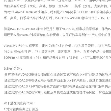
其包括VDA6.1 质量体系要求、VDA6.3 过程审核、VDA6.5 产品审核等系
商如果要给欧系（大众、奔驰、标致、宝马等）、美系（别克、克莱斯勒、林肯、
因此1994年ISO16949标准颁布，特别是2009年随着ISO9001:2008的颁布实施
系、美系、日系等汽车行业认可后，ISO/TS16949:2009标准替代了VDA、QS
但是ISO/TS16949:2009标准中还是引用了VDA6.3过程审核的原标准，作为I
须还要实施VDA6.3过程审核的各种要求，以保证汽车零部件生产过程中的
VDA6.3包括7个过程要素，即P1为潜在供方分析，P2为项目管理，P3为
P6为过程分析/生产，P7为顾客关怀、顾客满意、服务。在整个产品生命周期
SOP前的供应商选择（P1）和产品开发过程（P2-P4），也可以用于SOP后的
认证的益处：
·具有资格的VDA6.3审核员能帮助企业通过实施审核而识别产品制造的过程
·通过实施VDA6.3潜在供应商分析能帮助企业识别客户差距，通过实施改
·通过实施VDA6.3 P2-P7过程要素方面的审核能帮助企业定位在同行业中
·通过实施VDA6.3过程审核，还能反向梳理企业质量管理体系风险，帮助企
对于潜在供应商作用：
1.对潜在供应商进行筛选