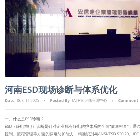
河南ESD现场诊断与体系优化
Date
06 6 月 2025
/
Posted By
IATF16949培训中心
/
Comment
一、什么是ESD诊断？
ESD（静电放电）诊断是针对企业现有静电防护体系的全面“健康检查”，
控制、流程管理等方面的静电防护能力，精准识别与ANSI/ESD S20.20、IE