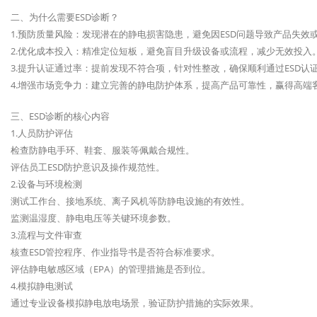
二、为什么需要ESD诊断？
1.预防质量风险：发现潜在的静电损害隐患，避免因ESD问题导致产品失效
2.优化成本投入：精准定位短板，避免盲目升级设备或流程，减少无效投入
3.提升认证通过率：提前发现不符合项，针对性整改，确保顺利通过ESD认
4.增强市场竞争力：建立完善的静电防护体系，提高产品可靠性，赢得高端
三、ESD诊断的核心内容
1.人员防护评估
检查防静电手环、鞋套、服装等佩戴合规性。
评估员工ESD防护意识及操作规范性。
2.设备与环境检测
测试工作台、接地系统、离子风机等防静电设施的有效性。
监测温湿度、静电电压等关键环境参数。
3.流程与文件审查
核查ESD管控程序、作业指导书是否符合标准要求。
评估静电敏感区域（EPA）的管理措施是否到位。
4.模拟静电测试
通过专业设备模拟静电放电场景，验证防护措施的实际效果。