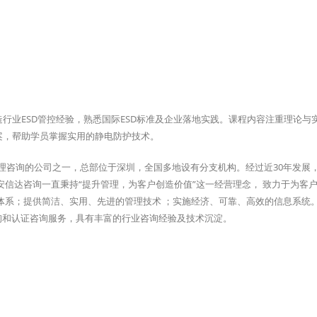
造行业ESD管控经验，熟悉国际ESD标准及企业落地实践。课程内容注重理论与
案，帮助学员掌握实用的静电防护技术。
管理咨询的公司之一，总部位于深圳，全国多地设有分支机构。经过近30年发展
信达咨询一直秉持“提升管理，为客户创造价值”这一经营理念， 致力于为客
体系；提供简洁、实用、先进的管理技术 ；实施经济、可靠、高效的信息系统
咨询和认证咨询服务，具有丰富的行业咨询经验及技术沉淀。