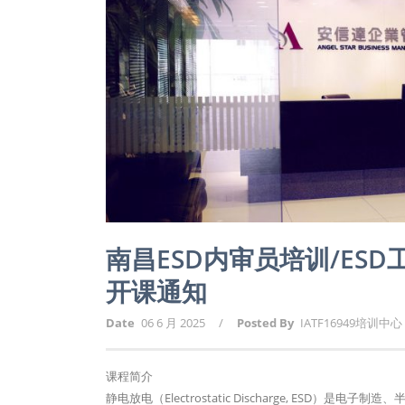
南昌ESD内审员培训/ES
开课通知
Date
06 6 月 2025
/
Posted By
IATF16949培训中心
课程简介
静电放电（Electrostatic Discharge, E