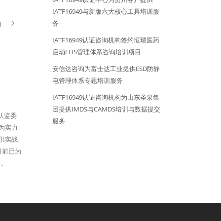
IATF16949与新版六大核心工具培训服
务
知
IATF16949认证咨询机构签约恒瑞医药
启动EHS管理体系咨询培训项目
安信达咨询为富士达工业提供ESD防静
电管理体系专题培训服务
IATF16949认证咨询机构为山东圣泉集
团提供IMDS与CAMDS培训与数据提交
家认监委
服务
为实力
提供实战
目前已为
务。