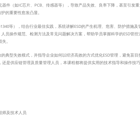
器件（如IC芯片、PCB、传感器等），导致产品失效、良率下降，甚至引发重
防护的重要性愈发凸显。
、IEC 61340等），结合行业最佳实践，系统讲解ESD的产生机理、危害、防护措施
、人员操作规范、检测方法及常见问题解决方案，帮助学员掌握科学的ESD管控
损失。
致的典型失效模式，并指导企业如何以经济高效的方式优化ESD管理，避免盲目
商，还是供应链管理及质量管理人员，本课程都将提供实用的技术指导和操作技
程师及技术人员