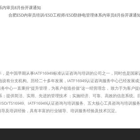
体系内审员8月份开课通知
合肥ESD内审员培训/ESD工程师/ESD防静电管理体系内审员8月份开课通
96年，是中国早期从事IATF16949标准认证咨询与培训的公司之一，同时也是国
有分支机构。历经二十多年发展，IATF16949认证咨询服务中心已经发展成
询服务中心一直秉持“提升管理，为客户创造价值”这一经营理念， 致力于为客户
系；提供简洁、实用、先进的管理技术 ；实施经济、可靠、高效的信息系统。
ISO/TS16949、IATF16949认证咨询与培训服务、五大核心工具咨询与培训服
以上的辅导及培训经验，具有丰富的行业辅导、培训服务经验及技术沉淀。