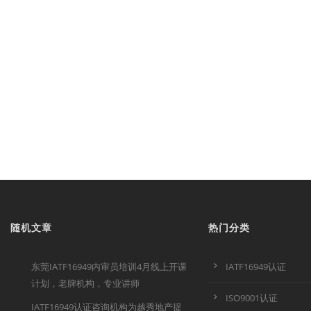
随机文章
热门分类
东莞IATF16949内审员培训4月线上开课
IATF16949认证
计划，老牌机构，专业讲师
ISO9001认证
IATF16949认证咨询机构为越秀地产提