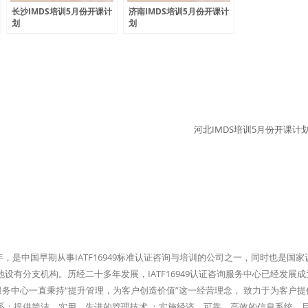
长沙IMDS培训5月份开课计
济南IMDS培训5月份开课计
划
划
河北IMDS培训5月份开课计
96年，是中国早期从事IATF16949标准认证咨询与培训的公司之一，同时也是国
有分支机构。历经二十多年发展，IATF16949认证咨询服务中心已经发展成
询服务中心一直秉持“提升管理，为客户创造价值”这一经营理念， 致力于为客户
系；提供简洁、实用、先进的管理技术 ；实施经济、可靠、高效的信息系统。