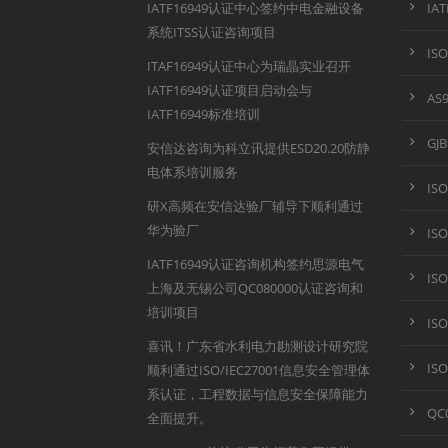
IATF16949认证中心签约中电金融设备
IA
系统ITSS认证咨询项目
IS
ITAF16949认证中心为瑞晶实业召开
IATF16949认证项目启动会与
AS
IATF16949标准培训
GJ
安信达咨询为科立讯提供ESD20.20防静
电体系培训服务
IS
研X高频在安信达验厂辅导下顺利通过
华为验厂
IS
IATF16949认证咨询机构签约思源电气
IS
上海及无锡公司QC080000认证咨询和
培训项目
IS
喜讯！广东省水利电力勘测设计研究院
IS
顺利通过ISO/IEC27001信息安全管理体
系认证，工程数据与信息安全保障能力
QC
全面提升。