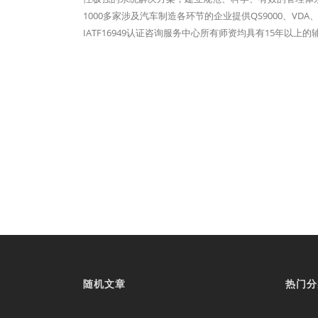
1000多家涉及汽车制造各环节的企业提供QS9000、VDA、
IATF16949认证咨询服务中心所有师资均具有15年
随机文章
热门分