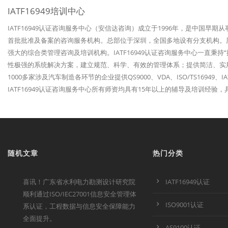
IATF16949培训中心
IATF16949认证咨询服务中心（安信达咨询）成立于1996年，是中国早期
首批批准及备案的咨询服务机构。总部位于深圳，全国多地设有分支机构。历经
强大的综合类管理咨询及培训机构。IATF16949认证咨询服务中心一直秉
性极强的系统解决方案，建立规范、科学、有效的管理体系；提供简洁、实
1000多家涉及汽车制造各环节的企业提供QS9000、VDA、ISO/TS1694
IATF16949认证咨询服务中心所有师资均具有15年以上的辅导及培训经
随机文章
热门分类
喜讯！广东省水利电力勘测设计研究院
IATF16949认证
顺利通过ISO/IEC27001信息安全管理体
ISO9001认证
系认证，工程数据与信息安全保障能力
全面提升。
AS9100认证