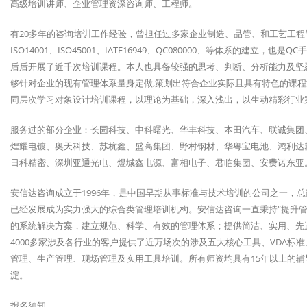
高级培训讲师、企业管理资深咨询师、工程师。
有20多年的咨询培训工作经验，曾担任过多家企业制造、品管、和工艺工程管
ISO14001、ISO45001、IATF16949、QC080000、等体系的建
后后开展了近千次培训课程。本人也具备较强的思考、判断、分析能力及坚
够针对企业的现有管理体系量身定做,策划出符合企业实际且具有特色的课
同层次学习对象设计培训课程，以理论为基础，深入浅出，以生动精彩行业
服务过的部分企业：长园科技、中科曙光、华丰科技、本田汽车、联诚集团
煌耀电镀、奥天科技、苏杭鑫、盛高集团、野村钢材、华粤宝电池、鸿利达
日科精密、深圳亚通光电、煜城鑫电源、富相电子、君临集团、安费诺东亚
安信达咨询成立于1996年，是中国早期从事标准与技术培训的公司之一，
已经发展成为实力强大的综合类管理培训机构。安信达咨询一直秉持“提升管
的系统解决方案，建立规范、科学、有效的管理体系；提供简洁、实用、先
4000多家涉及各行业的客户提供了近万场次的涉及五大核心工具、VDA标准
管理、生产管理、现场管理及实用工具培训。所有师资均具有15年以上的
淀。
报名须知