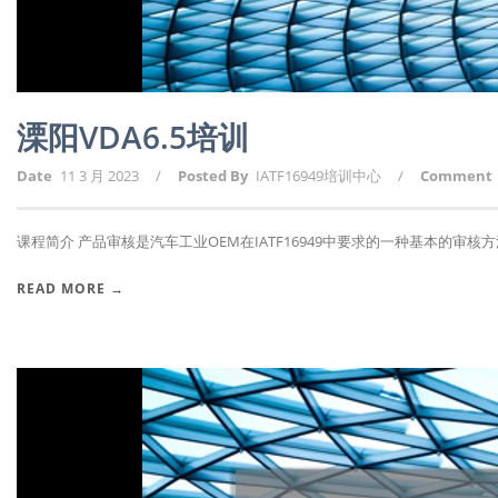
溧阳VDA6.5培训
Date
11 3 月 2023
/
Posted By
IATF16949培训中心
/
Comment
课程简介 产品审核是汽车工业OEM在IATF16949中要求的一种基本的审核方法.
READ MORE →