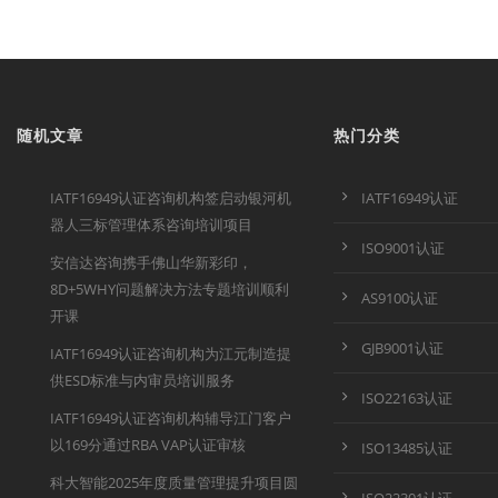
随机文章
热门分类
IATF16949认证咨询机构签启动银河机
IATF16949认证
器人三标管理体系咨询培训项目
ISO9001认证
安信达咨询携手佛山华新彩印，
8D+5WHY问题解决方法专题培训顺利
AS9100认证
开课
GJB9001认证
IATF16949认证咨询机构为江元制造提
供ESD标准与内审员培训服务
ISO22163认证
IATF16949认证咨询机构辅导江门客户
以169分通过RBA VAP认证审核
ISO13485认证
科大智能2025年度质量管理提升项目圆