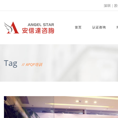
深圳
|
苏
首页
认证咨询
Tag
APQP培训