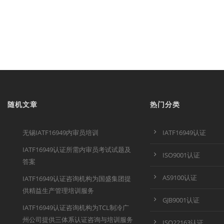
随机文章
热门分类
无锡IATF16949内审员培训
IATF16949认证
IATF16949认证所需内审员考试试题及
ISO9001认证
答案
AS9100认证
IATF16949认证咨询机构为国盛集团提
供精益生产管理培训服务
GJB9001认证
IATF16949认证咨询机构为TCL制冷广
州公司提供三体系认证咨询与培训服务
ISO22163认证