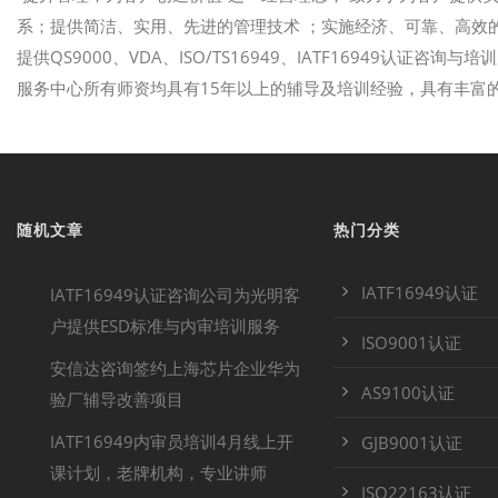
系；提供简洁、实用、先进的管理技术 ；实施经济、可靠、高效的
提供QS9000、VDA、ISO/TS16949、IATF16949认证咨
服务中心所有师资均具有15年以上的辅导及培训经验，具有丰富
随机文章
热门分类
IATF16949认证
IATF16949认证咨询公司为光明客
户提供ESD标准与内审培训服务
ISO9001认证
安信达咨询签约上海芯片企业华为
AS9100认证
验厂辅导改善项目
IATF16949内审员培训4月线上开
GJB9001认证
课计划，老牌机构，专业讲师
ISO22163认证