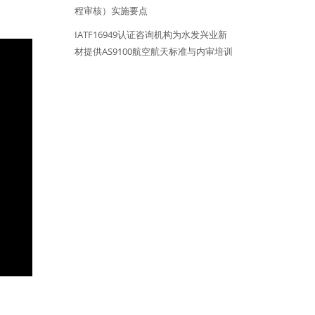
程审核）实施要点
IATF16949认证咨询机构为水发兴业新
材提供AS9100航空航天标准与内审培训