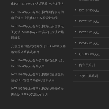
供iATF169496949认证咨询与培训服务
ISO13485认证
IATF16949认证咨询机构为国内领先的
电子烟企业提供DOE实验设计培训
ISO22301认证
IATF16949认证咨询机构为江苏信利电
子提供ESD标准与内审员及防控技术培
ISO27001认证
训服务
ISO45001认证
安信达咨询签约稳健医疗ISO37001反贿
赂管理体系咨询项目
QC080000认证
IATF16949认证咨询公司签约品成电机
内审员培训
IATF16949认证咨询项目
IATF16949认证咨询机构签约恒瑞医药
五大工具培训
启动EHS管理体系咨询培训项目
IATF16949认证咨询机构为顺德矢崎提
供新版FMEA实战应用培训