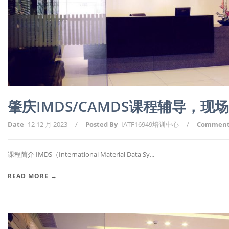
肇庆IMDS/CAMDS课程辅导，
Date
12 12 月 2023
/
Posted By
IATF16949培训中心
/
Commen
课程简介 IMDS（International Material Data Sy...
READ MORE →