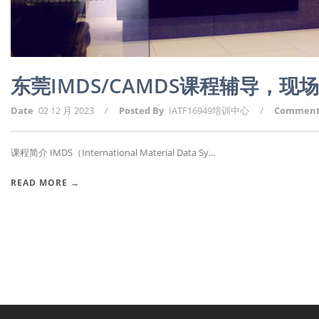
东莞IMDS/CAMDS课程辅导，
Date
02 12 月 2023
/
Posted By
IATF16949培训中心
/
Commen
课程简介 IMDS（International Material Data Sy...
READ MORE →