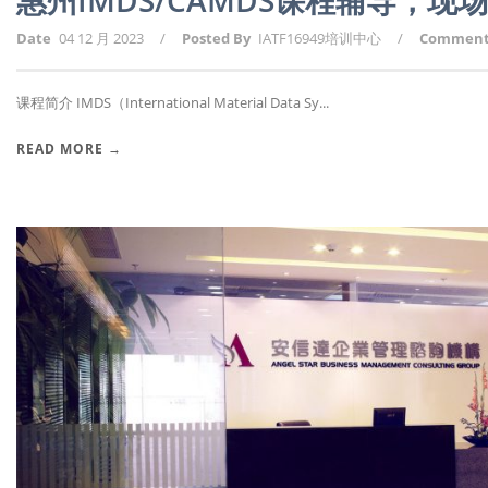
惠州IMDS/CAMDS课程辅导，
Date
04 12 月 2023
/
Posted By
IATF16949培训中心
/
Commen
课程简介 IMDS（International Material Data Sy...
READ MORE →