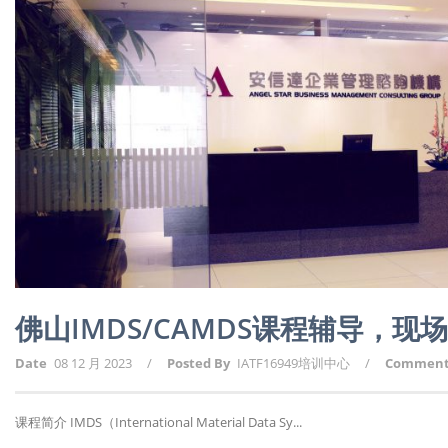
佛山IMDS/CAMDS课程辅导，
Date
08 12 月 2023
/
Posted By
IATF16949培训中心
/
Commen
课程简介 IMDS（International Material Data Sy...