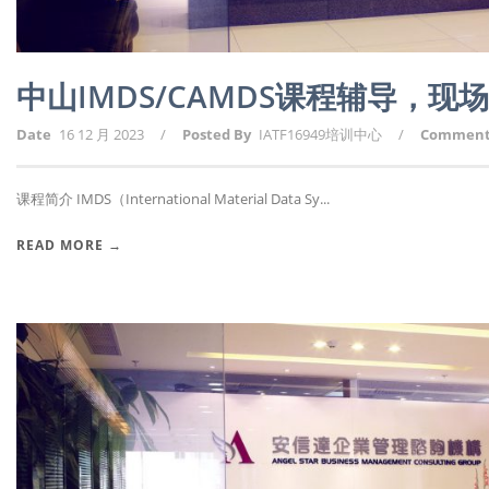
中山IMDS/CAMDS课程辅导，
Date
16 12 月 2023
/
Posted By
IATF16949培训中心
/
Commen
课程简介 IMDS（International Material Data Sy...
READ MORE →