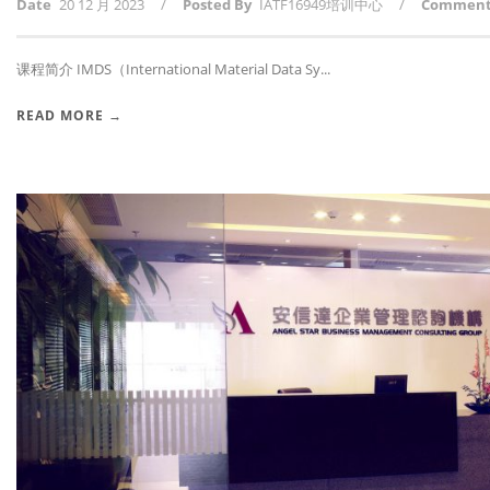
Date
20 12 月 2023
/
Posted By
IATF16949培训中心
/
Commen
课程简介 IMDS（International Material Data Sy...
READ MORE →