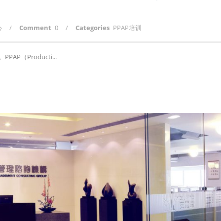
心
/
Comment
0
/
Categories
PPAP培训
（Producti...