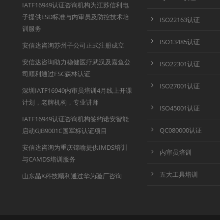
IATF16949认证咨询机构为江苏信利电
子提供ESD标准与内审员及防控技术培
ISO22163认证
训服务
ISO13485认证
安信达咨询苏州子公司正式注册成立
安信达咨询助力稳健医疗武汉及嘉鱼公
ISO22301认证
司顺利通过FSC森林认证
ISO27001认证
深圳IATF16949内审员培训4月线上开课
计划，老牌机构，专业讲师
ISO45001认证
IATF16949认证咨询机构签约诺安智能
QC080000认证
启动GJB9001C国军标认证项目
安信达咨询为重庆锦喻提供IMDS培训
内审员培训
与CAMDS培训服务
五大工具培训
山东晶X科技顺利通过华为验厂咨询