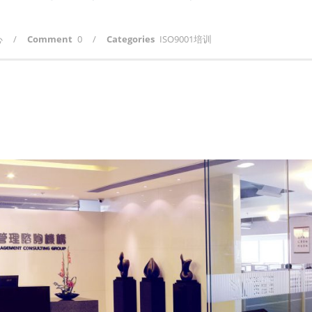
心
/
Comment
0
/
Categories
ISO9001培训