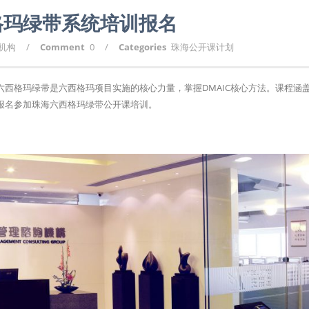
格玛绿带系统培训报名
询机构
/
Comment
0
/
Categories
珠海公开课计划
西格玛绿带是六西格玛项目实施的核心力量，掌握DMAIC核心方法。课程涵
报名参加珠海六西格玛绿带公开课培训。