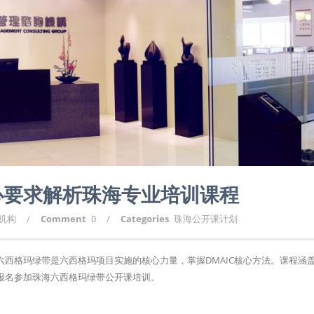
心要求解析珠海专业培训课程
询机构
/
Comment
0
/
Categories
珠海公开课计划
西格玛绿带是六西格玛项目实施的核心力量，掌握DMAIC核心方法。课程涵
报名参加珠海六西格玛绿带公开课培训。