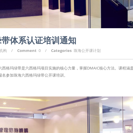
绿带体系认证培训通知
询机构
/
Comment
0
/
Categories
珠海公开课计划
西格玛绿带是六西格玛项目实施的核心力量，掌握DMAIC核心方法。课程涵
报名参加珠海六西格玛绿带公开课培训。