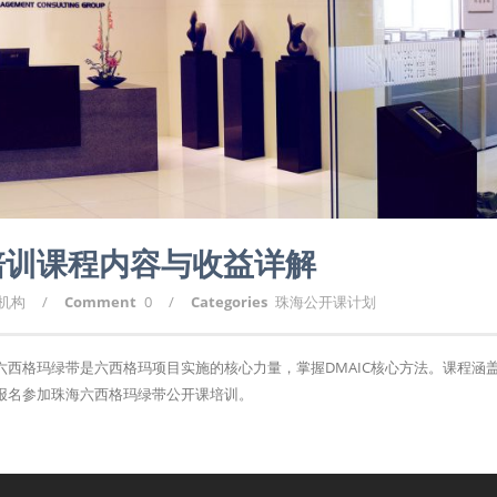
培训课程内容与收益详解
询机构
/
Comment
0
/
Categories
珠海公开课计划
西格玛绿带是六西格玛项目实施的核心力量，掌握DMAIC核心方法。课程涵
报名参加珠海六西格玛绿带公开课培训。