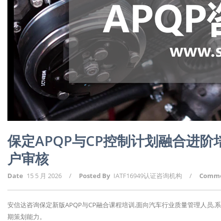
保定APQP与CP控制计划融合进
户审核
Date
15 5 月 2026
/
Posted By
IATF16949认证咨询机构
/
Comm
安信达咨询保定新版APQP与CP融合课程培训,面向汽车行业质量管理人员,
期策划能力。