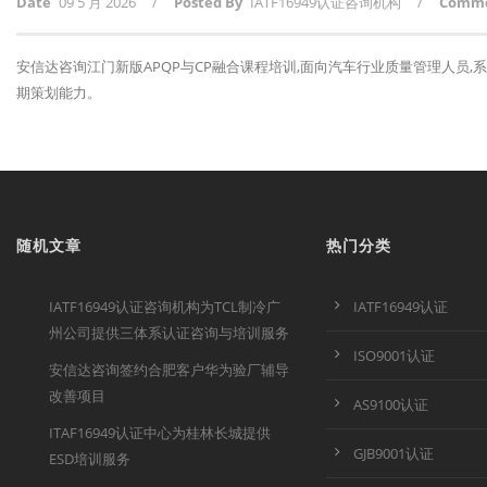
Date
09 5 月 2026
/
Posted By
IATF16949认证咨询机构
/
Comm
安信达咨询江门新版APQP与CP融合课程培训,面向汽车行业质量管理人员,
期策划能力。
随机文章
热门分类
IATF16949认证咨询机构为TCL制冷广
IATF16949认证
州公司提供三体系认证咨询与培训服务
ISO9001认证
安信达咨询签约合肥客户华为验厂辅导
改善项目
AS9100认证
ITAF16949认证中心为桂林长城提供
GJB9001认证
ESD培训服务