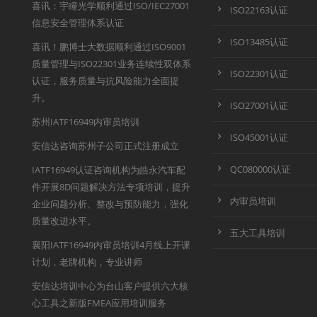
喜讯：宇瞳光学顺利通过ISO/IEC27001
ISO22163认证
信息安全管理体系认证
ISO13485认证
喜讯！鹏博士大数据顺利通过ISO9001
质量管理与ISO22301业务连续性双体系
ISO22301认证
认证，服务质量与抗风险能力全面提
升。
ISO27001认证
苏州IATF16949内审员培训
ISO45001认证
安信达咨询苏州子公司正式注册成立
QC080000认证
IATF16949认证咨询机构为皓永汽车配
件开展8D问题解决方法专项培训，提升
内审员培训
企业问题分析、整改与预防能力，强化
质量改进水平。
五大工具培训
襄阳IATF16949内审员培训4月线上开课
计划，老牌机构，专业讲师
安信达培训中心为台山客户提供六大核
心工具之新版FMEA应用培训服务