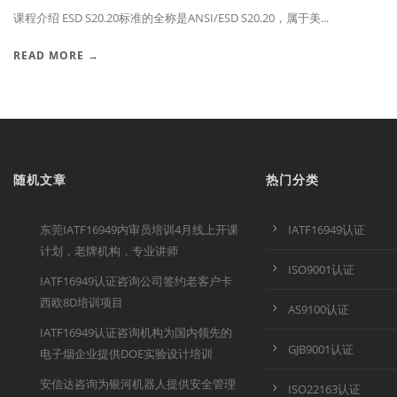
课程介绍 ESD S20.20标准的全称是ANSI/ESD S20.20，属于美...
READ MORE →
随机文章
热门分类
东莞IATF16949内审员培训4月线上开课
IATF16949认证
计划，老牌机构，专业讲师
ISO9001认证
IATF16949认证咨询公司签约老客户卡
西欧8D培训项目
AS9100认证
IATF16949认证咨询机构为国内领先的
GJB9001认证
电子烟企业提供DOE实验设计培训
安信达咨询为银河机器人提供安全管理
ISO22163认证