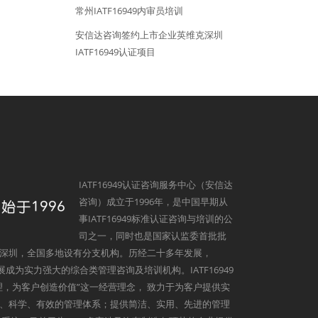
常州IATF16949内审员培训
安信达咨询签约上市企业英维克深圳
IATF16949认证项目
IATF16949认证咨询服务中心（安信达
咨询）成立于1996年，是中国早期从
事IATF16949标准认证咨询与培训的公
司之一，同时也是国家认监委首批批
深圳，全国多地设有分支机构。历经二十多年发展，
发展成为实力强大的综合类管理咨询及培训机构。IATF16949
理，为客户创造价值”这一经营理念， 致力于为客户提供实
、科学、有效的管理体系；提供简洁、实用、先进的管理