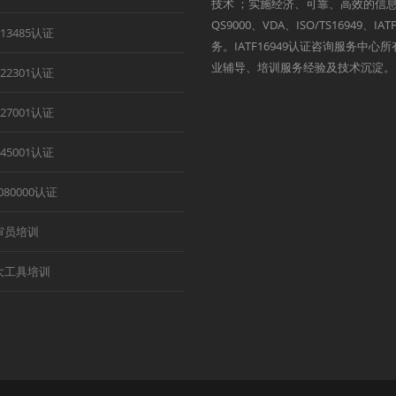
技术 ；实施经济、可靠、高效的信息
QS9000、VDA、ISO/TS1694
O13485认证
务。IATF16949认证咨询服务中
业辅导、培训服务经验及技术沉淀。
O22301认证
O27001认证
O45001认证
080000认证
审员培训
大工具培训