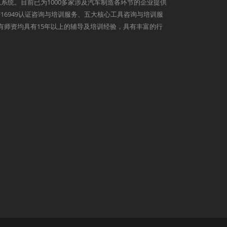
系统。目前已为1000多家涉及汽车制造各环节的企业提供
9、IATF16949认证咨询与培训服务、五大核心工具咨询与培训服
心所有师资均具有15年以上的辅导及培训经验，具有丰富的行