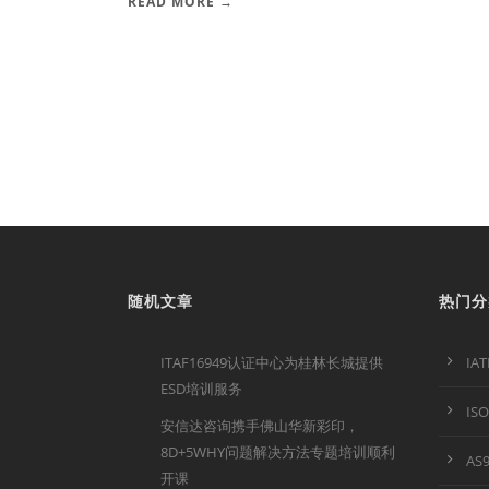
READ MORE →
随机文章
热门分
ITAF16949认证中心为桂林长城提供
IA
ESD培训服务
IS
安信达咨询携手佛山华新彩印，
8D+5WHY问题解决方法专题培训顺利
AS
开课