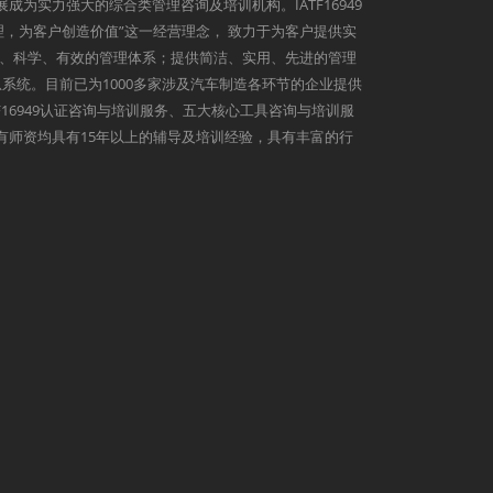
发展成为实力强大的综合类管理咨询及培训机构。IATF16949
理，为客户创造价值”这一经营理念， 致力于为客户提供实
、科学、有效的管理体系；提供简洁、实用、先进的管理
系统。目前已为1000多家涉及汽车制造各环节的企业提供
9、IATF16949认证咨询与培训服务、五大核心工具咨询与培训服
心所有师资均具有15年以上的辅导及培训经验，具有丰富的行