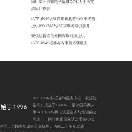
国巨集团君耀电子提供QC七大手法实
战应用培训
IATF16949认证咨询机构签约亚泰光电
提供ISO13485认证咨询与培训服务
安信达咨询为长园深瑞能源提供
IATF16949标准与内审员培训服务
IATF16949认证咨询服务中心（安信达
咨询）成立于1996年，是中国早期从
事IATF16949标准认证咨询与培训的公
司之一，同时也是国家认监委首批批
深圳，全国多地设有分支机构。历经二十多年发展，