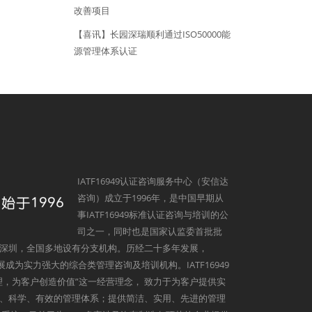
改善项目
【喜讯】长园深瑞顺利通过ISO50000能
源管理体系认证
IATF16949认证咨询服务中心（安信达
咨询）成立于1996年，是中国早期从
事IATF16949标准认证咨询与培训的公
司之一，同时也是国家认监委首批批
深圳，全国多地设有分支机构。历经二十多年发展，
发展成为实力强大的综合类管理咨询及培训机构。IATF16949
理，为客户创造价值”这一经营理念， 致力于为客户提供实
、科学、有效的管理体系；提供简洁、实用、先进的管理