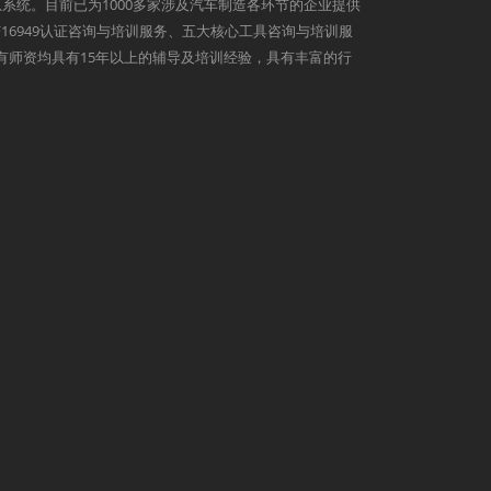
系统。目前已为1000多家涉及汽车制造各环节的企业提供
9、IATF16949认证咨询与培训服务、五大核心工具咨询与培训服
心所有师资均具有15年以上的辅导及培训经验，具有丰富的行