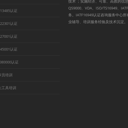
技术 ；实施经济、可靠、高效的信息
QS9000、VDA、ISO/TS1694
O13485认证
务。IATF16949认证咨询服务中
业辅导、培训服务经验及技术沉淀。
O22301认证
O27001认证
O45001认证
080000认证
审员培训
大工具培训