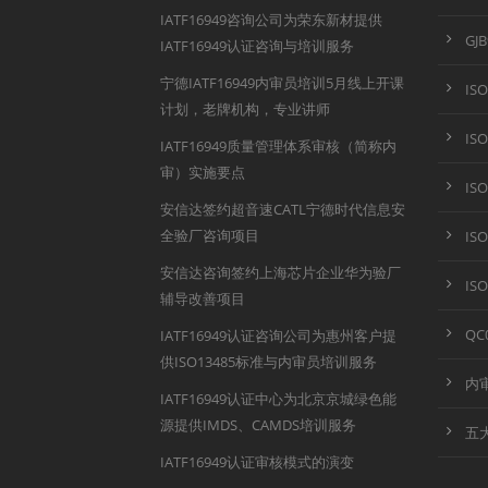
IATF16949咨询公司为荣东新材提供
GJ
IATF16949认证咨询与培训服务
宁德IATF16949内审员培训5月线上开课
IS
计划，老牌机构，专业讲师
IS
IATF16949质量管理体系审核（简称内
审）实施要点
IS
安信达签约超音速CATL宁德时代信息安
全验厂咨询项目
IS
安信达咨询签约上海芯片企业华为验厂
IS
辅导改善项目
QC
IATF16949认证咨询公司为惠州客户提
供ISO13485标准与内审员培训服务
内
IATF16949认证中心为北京京城绿色能
源提供IMDS、CAMDS培训服务
五
IATF16949认证审核模式的演变