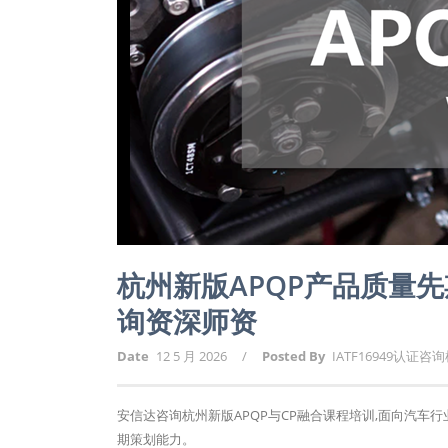
杭州新版APQP产品质量
询资深师资
Date
12 5 月 2026
/
Posted By
IATF16949认证咨
安信达咨询杭州新版APQP与CP融合课程培训,面向汽车
期策划能力。