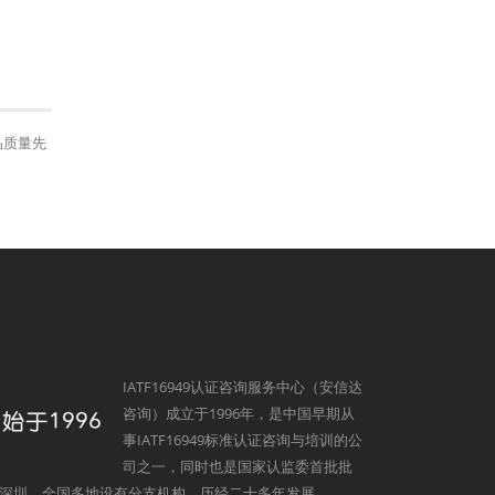
品质量先
IATF16949认证咨询服务中心（安信达
咨询）成立于1996年，是中国早期从
事IATF16949标准认证咨询与培训的公
司之一，同时也是国家认监委首批批
深圳，全国多地设有分支机构。历经二十多年发展，