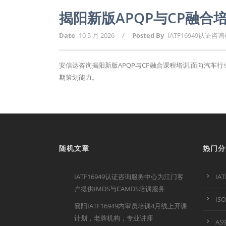
揭阳新版APQP与CP融合
Date
10 5 月 2026
/
Posted By
IATF16949认证咨
安信达咨询揭阳新版APQP与CP融合课程培训,面向汽车
期策划能力。
随机文章
热门分
IATF16949认证咨询服务中心为江门客
IA
户提供IMDS与CAMDS培训服务
IS
襄阳IATF16949内审员培训4月线上开课
计划，老牌机构，专业讲师
AS